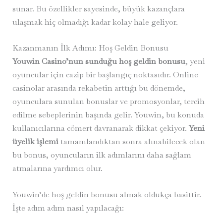
sunar. Bu özellikler sayesinde, büyük kazançlara
ulaşmak hiç olmadığı kadar kolay hale geliyor.
Kazanmanın İlk Adımı: Hoş Geldin Bonusu
Youwin Casino’nun sunduğu hoş geldin bonusu
, yeni
oyuncular için cazip bir başlangıç noktasıdır. Online
casinolar arasında rekabetin arttığı bu dönemde,
oyunculara sunulan bonuslar ve promosyonlar, tercih
edilme sebeplerinin başında gelir. Youwin, bu konuda
kullanıcılarına cömert davranarak dikkat çekiyor.
Yeni
üyelik işlemi
tamamlandıktan sonra alınabilecek olan
bu bonus, oyuncuların ilk adımlarını daha sağlam
atmalarına yardımcı olur.
Youwin’de hoş geldin bonusu almak oldukça basittir.
İşte adım adım nasıl yapılacağı: