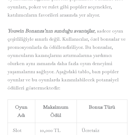
oyunları, poker ve rulet gibi popüler seçenekler,
katılımcıların favorileri arasında yer alıyor.
Youwin Bonanza’nın sunduğu avantajlar
, sadece oyun
çeşitliliğiyle sınırlı değil. Kullanıcılar, özel bonuslar ve
promosyonlarla da ödüllendiriliyor. Bu bonuslar,
oyuncuların kazançlarını artırmalarına yardımcı
olurken aynı zamanda daha fazla oyun deneyimi
yaşamalarını sağlıyor. Aşağıdaki tablo, bazı popüler
oyunlar ve bu oyunlarda kazanılabilecek potansiyel
ödülleri göstermektedir:
Oyun
Maksimum
Bonus Türü
Adı
Ödül
Slot
10,000 TL
Ücretsiz