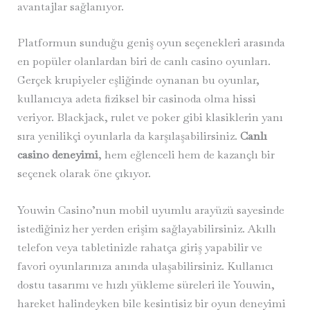
avantajlar sağlanıyor.
Platformun sunduğu geniş oyun seçenekleri arasında
en popüler olanlardan biri de canlı casino oyunları.
Gerçek krupiyeler eşliğinde oynanan bu oyunlar,
kullanıcıya adeta fiziksel bir casinoda olma hissi
veriyor. Blackjack, rulet ve poker gibi klasiklerin yanı
sıra yenilikçi oyunlarla da karşılaşabilirsiniz.
Canlı
casino deneyimi
, hem eğlenceli hem de kazançlı bir
seçenek olarak öne çıkıyor.
Youwin Casino’nun mobil uyumlu arayüzü sayesinde
istediğiniz her yerden erişim sağlayabilirsiniz. Akıllı
telefon veya tabletinizle rahatça giriş yapabilir ve
favori oyunlarınıza anında ulaşabilirsiniz. Kullanıcı
dostu tasarımı ve hızlı yükleme süreleri ile Youwin,
hareket halindeyken bile kesintisiz bir oyun deneyimi