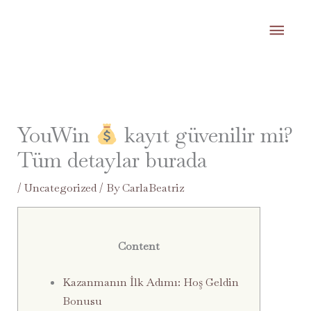
Skip
MA
to
content
ME
YouWin
kayıt güvenilir mi?
Tüm detaylar burada
/
Uncategorized
/ By
CarlaBeatriz
Content
Kazanmanın İlk Adımı: Hoş Geldin
Bonusu