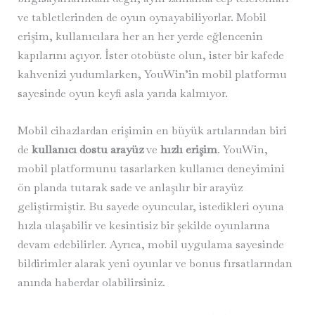
ve tabletlerinden de oyun oynayabiliyorlar. Mobil
erişim, kullanıcılara her an her yerde eğlencenin
kapılarını açıyor. İster otobüste olun, ister bir kafede
kahvenizi yudumlarken, YouWin’in mobil platformu
sayesinde oyun keyfi asla yarıda kalmıyor.
Mobil cihazlardan erişimin en büyük artılarından biri
de
kullanıcı dostu arayüz
ve
hızlı erişim
. YouWin,
mobil platformunu tasarlarken kullanıcı deneyimini
ön planda tutarak sade ve anlaşılır bir arayüz
geliştirmiştir. Bu sayede oyuncular, istedikleri oyuna
hızla ulaşabilir ve kesintisiz bir şekilde oyunlarına
devam edebilirler. Ayrıca, mobil uygulama sayesinde
bildirimler alarak yeni oyunlar ve bonus fırsatlarından
anında haberdar olabilirsiniz.