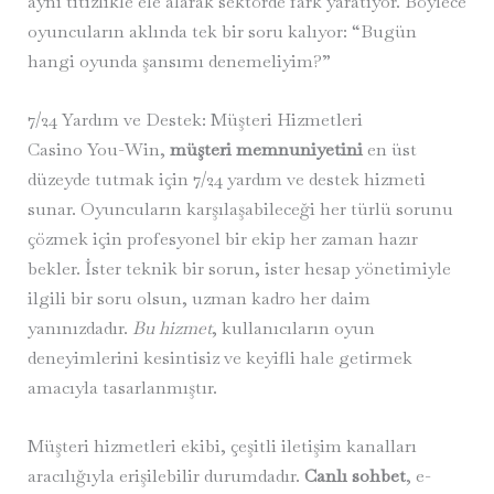
aynı titizlikle ele alarak sektörde fark yaratıyor. Böylece
oyuncuların aklında tek bir soru kalıyor: “Bugün
hangi oyunda şansımı denemeliyim?”
7/24 Yardım ve Destek: Müşteri Hizmetleri
Casino You-Win,
müşteri memnuniyetini
en üst
düzeyde tutmak için 7/24 yardım ve destek hizmeti
sunar. Oyuncuların karşılaşabileceği her türlü sorunu
çözmek için profesyonel bir ekip her zaman hazır
bekler. İster teknik bir sorun, ister hesap yönetimiyle
ilgili bir soru olsun, uzman kadro her daim
yanınızdadır.
Bu hizmet
, kullanıcıların oyun
deneyimlerini kesintisiz ve keyifli hale getirmek
amacıyla tasarlanmıştır.
Müşteri hizmetleri ekibi, çeşitli iletişim kanalları
aracılığıyla erişilebilir durumdadır.
Canlı sohbet
, e-