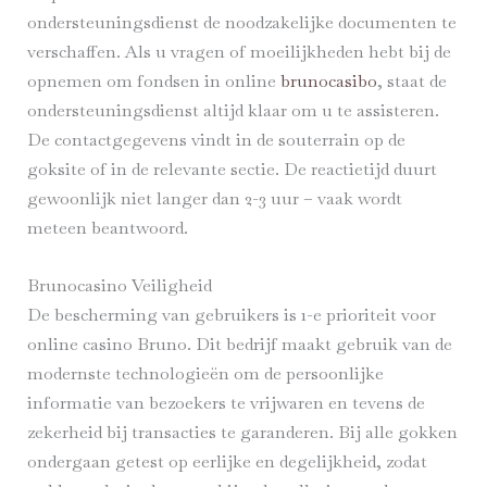
ondersteuningsdienst de noodzakelijke documenten te
verschaffen. Als u vragen of moeilijkheden hebt bij de
opnemen om fondsen in online
brunocasibo
, staat de
ondersteuningsdienst altijd klaar om u te assisteren.
De contactgegevens vindt in de souterrain op de
goksite of in de relevante sectie. De reactietijd duurt
gewoonlijk niet langer dan 2-3 uur – vaak wordt
meteen beantwoord.
Brunocasino Veiligheid
De bescherming van gebruikers is 1-e prioriteit voor
online casino Bruno. Dit bedrijf maakt gebruik van de
modernste technologieën om de persoonlijke
informatie van bezoekers te vrijwaren en tevens de
zekerheid bij transacties te garanderen. Bij alle gokken
ondergaan getest op eerlijke en degelijkheid, zodat