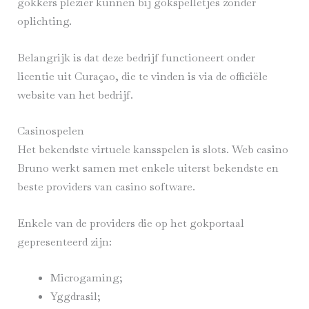
gokkers plezier kunnen bij gokspelletjes zonder
oplichting.
Belangrijk is dat deze bedrijf functioneert onder
licentie uit Curaçao, die te vinden is via de officiële
website van het bedrijf.
Casinospelen
Het bekendste virtuele kansspelen is slots. Web casino
Bruno werkt samen met enkele uiterst bekendste en
beste providers van casino software.
Enkele van de providers die op het gokportaal
gepresenteerd zijn:
Microgaming;
Yggdrasil;