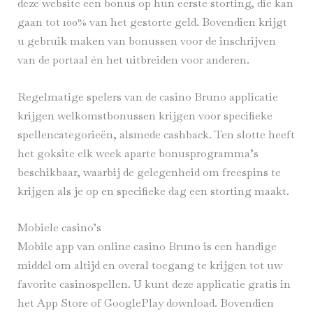
deze website een bonus op hun eerste storting, die kan
gaan tot 100% van het gestorte geld. Bovendien krijgt
u gebruik maken van bonussen voor de inschrijven
van de portaal én het uitbreiden voor anderen.
Regelmatige spelers van de casino Bruno applicatie
krijgen welkomstbonussen krijgen voor specifieke
spellencategorieën, alsmede cashback. Ten slotte heeft
het goksite elk week aparte bonusprogramma’s
beschikbaar, waarbij de gelegenheid om freespins te
krijgen als je op en specifieke dag een storting maakt.
Mobiele casino’s
Mobile app van online casino Bruno is een handige
middel om altijd en overal toegang te krijgen tot uw
favorite casinospellen. U kunt deze applicatie gratis in
het App Store of GooglePlay download. Bovendien