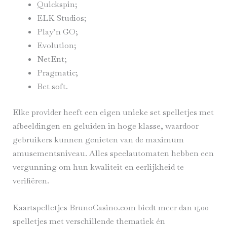
Quickspin;
ELK Studios;
Play’n GO;
Evolution;
NetEnt;
Pragmatic;
Bet soft.
Elke provider heeft een eigen unieke set spelletjes met
afbeeldingen en geluiden in hoge klasse, waardoor
gebruikers kunnen genieten van de maximum
amusementsniveau. Alles speelautomaten hebben een
vergunning om hun kwaliteit en eerlijkheid te
verifiëren.
Kaartspelletjes BrunoCasino.com biedt meer dan 1500
spelletjes met verschillende thematiek én