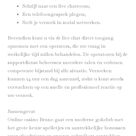
Schrijf naar een live chatroom;
Een telefoongesprek plegen;
Stelt je verzoek in social netwerken.
Bovendien kunt u via de live chat direct toegang
opnemen met een operators, die uw vraag in
werkelijke tijd zullen behandelen. De operatoren bij de
supportdienst beheersen meerdere talen én verlenen
competente bijstand bij alle situatie. Verzoeken
kunnen 24 uur een dag aanvaard, zodat u kunt steeds
verwachten op een snelle en proffesioneel reactie op
uw verzoek.
Samengevat
Online casino Bruno gaat een moderne gokclub met
het grote keuze spelletjes en aantrekkelijke bonussen
waar gloednieuw en ervaren gebruikers aantrekken.