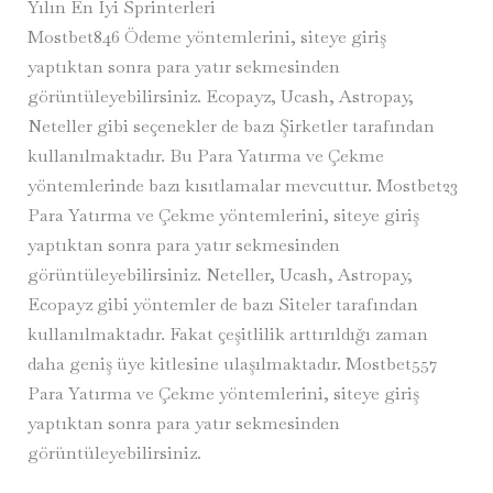
Yılın En Iyi Sprinterleri
Mostbet846 Ödeme yöntemlerini, siteye giriş
yaptıktan sonra para yatır sekmesinden
görüntüleyebilirsiniz. Ecopayz, Ucash, Astropay,
Neteller gibi seçenekler de bazı Şirketler tarafından
kullanılmaktadır. Bu Para Yatırma ve Çekme
yöntemlerinde bazı kısıtlamalar mevcuttur. Mostbet23
Para Yatırma ve Çekme yöntemlerini, siteye giriş
yaptıktan sonra para yatır sekmesinden
görüntüleyebilirsiniz. Neteller, Ucash, Astropay,
Ecopayz gibi yöntemler de bazı Siteler tarafından
kullanılmaktadır. Fakat çeşitlilik arttırıldığı zaman
daha geniş üye kitlesine ulaşılmaktadır. Mostbet557
Para Yatırma ve Çekme yöntemlerini, siteye giriş
yaptıktan sonra para yatır sekmesinden
görüntüleyebilirsiniz.