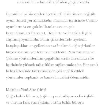
nazaran bir adım daha yüzden geçmektedir.
Bu online bahis siteleri içerisinde birbirinden değişik
oyun türleri yer almaktadır. Firmalar içerisinde Casino
oyunlarında en çok kullanılanı ve en çok
kazandıranları Baccarat, Roulette ve Blackjack gibi
alışılmış oyunlardır. Bahis şirketlerinde üyelerin
karşılaştıkları engelleri en aza indirmek için şirketler
birçok ayrımlı yöntem izlemektedir. Para Yatırma ve
Çekme yöntemlerinin çoğaltılması ile insanlara site
içerisinde yüksek rahatlıklar sağlanmaktadır. Her canlı
bahis sitesinde tartışmasız en çok tercih edilen
yöntemler cepbank ve banka havalesi ödemesidir.
Mostbet Yeni Site Girisi
Çoğu bahis bürosu, 7 gün 24 saat ulaşıma elverişlidir
ve durum fark etmeksizin bütün bahis bürosu