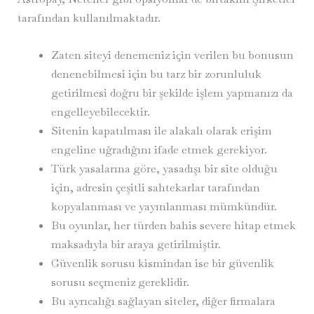
tarafından kullanılmaktadır.
Zaten siteyi denemeniz için verilen bu bonusun
denenebilmesi için bu tarz bir zorunluluk
getirilmesi doğru bir şekilde işlem yapmanızı da
engelleyebilecektir.
Sitenin kapatılması ile alakalı olarak erişim
engeline uğradığını ifade etmek gerekiyor.
Türk yasalarına göre, yasadışı bir site olduğu
için, adresin çeşitli sahtekarlar tarafından
kopyalanması ve yayınlanması mümkündür.
Bu oyunlar, her türden bahis severe hitap etmek
maksadıyla bir araya getirilmiştir.
Güvenlik sorusu kismindan ise bir güvenlik
sorusu seçmeniz gereklidir.
Bu ayrıcalığı sağlayan siteler, diğer firmalara