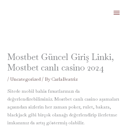
Skip
MA
to
content
ME
Mostbet Güncel Giriş Linki,
Mostbet canlı casino 2024
/
Uncategorized
/ By
CarlaBeatriz
Sitede mobil bahis fırsatlarınızı da
değerlendirebilirsiniz. Mostbet canlı casino aşamaları
açısından sizlerin her zaman poker, rulet, bakara,
blackjack gibi birçok olanağı değerlendirip ilerletme
imkanınız da artış göstermiş olabilir.