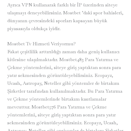
Ayrıca VPN kullanarak farklı bir İP üzerinden siteye
ulaşmayı deneyebilirsiniz. Mostbet ’daki spor bahisleri,
dünyanın çevresindeki sporları kapsayan büyük
piyasasıyla oldukça iyidir.
Mostbet Tv Hizmeti Veriyormu?
Fakat çeşitlilik arttırıldığı zaman daha geniş kullanıcı
kitlesine ulaşılmaktadır. Mostbet483 Para Yatırma ve
Çekme yöntemlerini, siteye giriş yaptıktan sonra para
yatır sekmesinden görüntüleyebilirsiniz. Ecopayz,
Ucash, Astropay, Neteller gibi yöntemler de birtakım
Şirketler tarafından kullanılmaktadır. Bu Para Yatırma
ve Çekme yöntemlerinde birtakım kısıtlamalar
mevcuttur. Mostbet576 Para Yatırma ve Çekme
yöntemlerini, siteye giriş yaptıktan sonra para yatır
sekmesinden görüntüleyebilirsiniz. Ecopayz, Ucash,
Astropay, Neteller gibi opsiyonlar de birtakım Şirketler