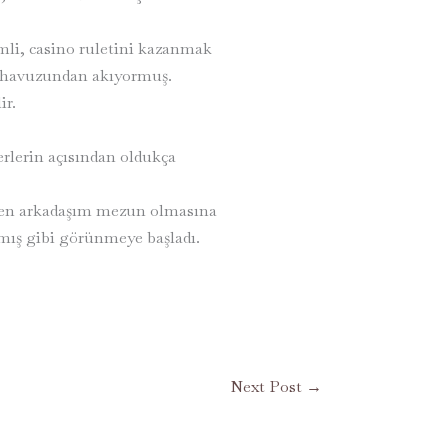
li, casino ruletini kazanmak
ka havuzundan akıyormuş.
ir.
erlerin açısından oldukça
gelen arkadaşım mezun olmasına
rmış gibi görünmeye başladı.
Next Post
→