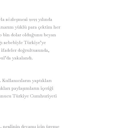
la sözleşmesi 2022 yılında
 oynarım yüklü para çektim her
00 bin dolar olduğunu beyan
ı sebebiyle Türkiye’ye
ifadeler doğrultusunda,
bul’da yakalandı.
 Kullanıcıların yaptıkları
kları paylaşımların içeriği
 sunucu Türkiye Cumhuriyeti
n, neslinin devamı için üreme