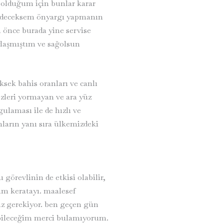
olduğum için bunlar karar
 edeceksem önyargı yapmanın
önce burada yine servise
laşmıştım ve sağolsun
sek bahis oranları ve canlı
özleri yormayan ve ara yüz
gulaması ile de hızlı ve
ların yanı sıra ülkemizdeki
görevlinin de etkisi olabilir,
im keratayı. maalesef
nız gerekiyor. ben geçen gün
abileceğim merci bulamıyorum.