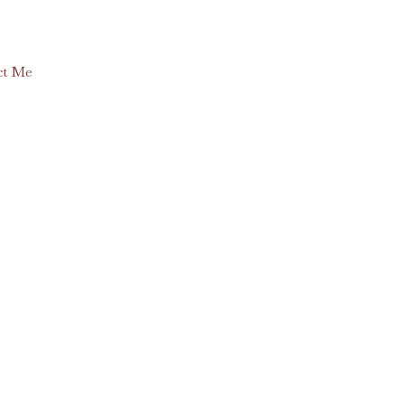
ct Me