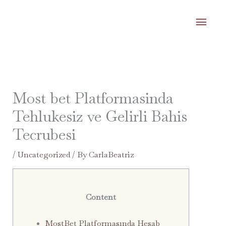
Skip
MA
to
content
ME
Most bet Platformasinda
Tehlukesiz ve Gelirli Bahis
Tecrubesi
/
Uncategorized
/ By
CarlaBeatriz
Content
MostBet Platformasında Hesab