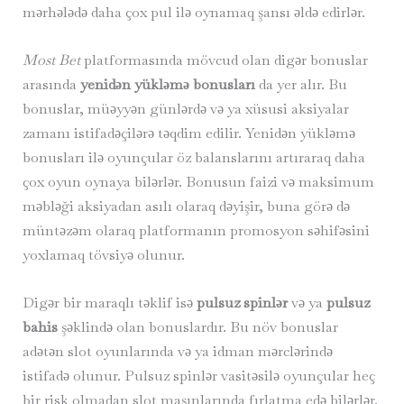
mərhələdə daha çox pul ilə oynamaq şansı əldə edirlər.
Most Bet
platformasında mövcud olan digər bonuslar
arasında
yenidən yükləmə bonusları
da yer alır. Bu
bonuslar, müəyyən günlərdə və ya xüsusi aksiyalar
zamanı istifadəçilərə təqdim edilir. Yenidən yükləmə
bonusları ilə oyunçular öz balanslarını artıraraq daha
çox oyun oynaya bilərlər. Bonusun faizi və maksimum
məbləği aksiyadan asılı olaraq dəyişir, buna görə də
müntəzəm olaraq platformanın promosyon səhifəsini
yoxlamaq tövsiyə olunur.
Digər bir maraqlı təklif isə
pulsuz spinlər
və ya
pulsuz
bahis
şəklində olan bonuslardır. Bu növ bonuslar
adətən slot oyunlarında və ya idman mərclərində
istifadə olunur. Pulsuz spinlər vasitəsilə oyunçular heç
bir risk olmadan slot maşınlarında fırlatma edə bilərlər.