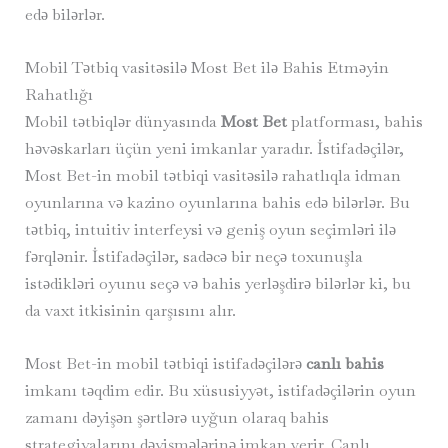
edə bilərlər.
Mobil Tətbiq vasitəsilə Most Bet ilə Bahis Etməyin
Rahatlığı
Mobil tətbiqlər dünyasında
Most Bet
platforması, bahis
həvəskarları üçün yeni imkanlar yaradır. İstifadəçilər,
Most Bet-in mobil tətbiqi vasitəsilə rahatlıqla idman
oyunlarına və kazino oyunlarına bahis edə bilərlər. Bu
tətbiq, intuitiv interfeysi və geniş oyun seçimləri ilə
fərqlənir. İstifadəçilər, sadəcə bir neçə toxunuşla
istədikləri oyunu seçə və bahis yerləşdirə bilərlər ki, bu
da vaxt itkisinin qarşısını alır.
Most Bet-in mobil tətbiqi istifadəçilərə
canlı bahis
imkanı təqdim edir. Bu xüsusiyyət, istifadəçilərin oyun
zamanı dəyişən şərtlərə uyğun olaraq bahis
strategiyalarını dəyişmələrinə imkan verir. Canlı