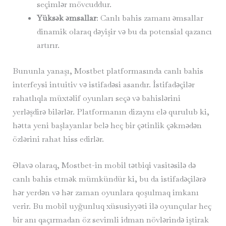
seçimlər mövcuddur.
Yüksək əmsallar
: Canlı bahis zamanı əmsallar
dinamik olaraq dəyişir və bu da potensial qazancı
artırır.
Bununla yanaşı, Mostbet platformasında canlı bahis
interfeysi intuitiv və istifadəsi asandır. İstifadəçilər
rahatlıqla müxtəlif oyunları seçə və bahislərini
yerləşdirə bilərlər. Platformanın dizaynı elə qurulub ki,
hətta yeni başlayanlar belə heç bir çətinlik çəkmədən
özlərini rahat hiss edirlər.
Əlavə olaraq, Mostbet-in mobil tətbiqi vasitəsilə də
canlı bahis etmək mümkündür ki, bu da istifadəçilərə
hər yerdən və hər zaman oyunlara qoşulmaq imkanı
verir. Bu mobil uyğunluq xüsusiyyəti ilə oyunçular heç
bir anı qaçırmadan öz sevimli idman növlərində iştirak