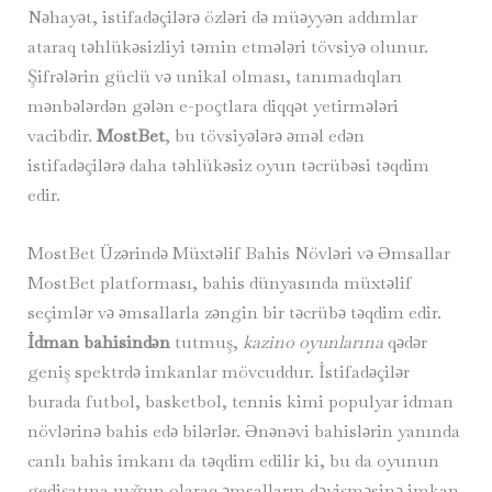
Nəhayət, istifadəçilərə özləri də müəyyən addımlar
ataraq təhlükəsizliyi təmin etmələri tövsiyə olunur.
Şifrələrin güclü və unikal olması, tanımadıqları
mənbələrdən gələn e-poçtlara diqqət yetirmələri
vacibdir.
MostBet
, bu tövsiyələrə əməl edən
istifadəçilərə daha təhlükəsiz oyun təcrübəsi təqdim
edir.
MostBet Üzərində Müxtəlif Bahis Növləri və Əmsallar
MostBet platforması, bahis dünyasında müxtəlif
seçimlər və əmsallarla zəngin bir təcrübə təqdim edir.
İdman bahisindən
tutmuş,
kazino oyunlarına
qədər
geniş spektrdə imkanlar mövcuddur. İstifadəçilər
burada futbol, basketbol, tennis kimi populyar idman
növlərinə bahis edə bilərlər. Ənənəvi bahislərin yanında
canlı bahis imkanı da təqdim edilir ki, bu da oyunun
gedişatına uyğun olaraq əmsalların dəyişməsinə imkan