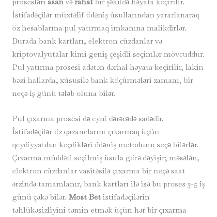
prosesləri
asan
və
rahat
bir şəkildə həyata keçirilir.
İstifadəçilər müxtəlif ödəniş üsullarından yararlanaraq
öz hesablarına pul yatırmaq imkanına malikdirlər.
Burada bank kartları, elektron cüzdanlar və
kriptovalyutalar kimi geniş çeşidli seçimlər mövcuddur.
Pul yatırma prosesi adətən dərhal həyata keçirilir, lakin
bəzi hallarda, xüsusilə bank köçürmələri zamanı, bir
neçə iş günü tələb oluna bilər.
Pul çıxarma prosesi də eyni dərəcədə sadədir.
İstifadəçilər öz qazanclarını çıxarmaq üçün
qeydiyyatdan keçdikləri ödəniş metodunu seçə bilərlər.
Çıxarma müddəti seçilmiş üsula görə dəyişir; məsələn,
elektron cüzdanlar vasitəsilə çıxarma bir neçə saat
ərzində tamamlanır, bank kartları ilə isə bu proses 3-5 iş
günü çəkə bilər.
Most Bet
istifadəçilərin
təhlükəsizliyini təmin etmək üçün hər bir çıxarma