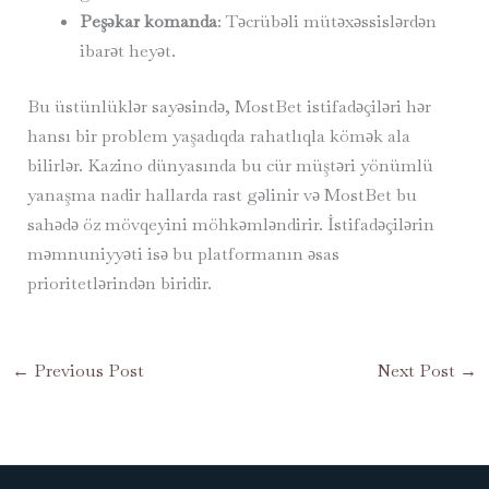
Peşəkar komanda
: Təcrübəli mütəxəssislərdən
ibarət heyət.
Bu üstünlüklər sayəsində, MostBet istifadəçiləri hər
hansı bir problem yaşadıqda rahatlıqla kömək ala
bilirlər. Kazino dünyasında bu cür müştəri yönümlü
yanaşma nadir hallarda rast gəlinir və MostBet bu
sahədə öz mövqeyini möhkəmləndirir. İstifadəçilərin
məmnuniyyəti isə bu platformanın əsas
prioritetlərindən biridir.
←
Previous Post
Next Post
→