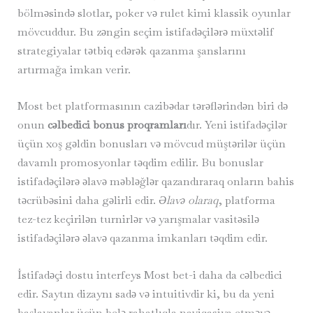
bölməsində slotlar, poker və rulet kimi klassik oyunlar
mövcuddur. Bu zəngin seçim istifadəçilərə müxtəlif
strategiyalar tətbiq edərək qazanma şanslarını
artırmağa imkan verir.
Most bet platformasının cazibədar tərəflərindən biri də
onun
cəlbedici bonus proqramları
dır. Yeni istifadəçilər
üçün xoş gəldin bonusları və mövcud müştərilər üçün
davamlı promosyonlar təqdim edilir. Bu bonuslar
istifadəçilərə əlavə məbləğlər qazandıraraq onların bahis
təcrübəsini daha gəlirli edir.
Əlavə olaraq
, platforma
tez-tez keçirilən turnirlər və yarışmalar vasitəsilə
istifadəçilərə əlavə qazanma imkanları təqdim edir.
İstifadəçi dostu interfeys Most bet-i daha da cəlbedici
edir. Saytın dizaynı sadə və intuitivdir ki, bu da yeni
başlayanlar üçün belə rahatlıqla naviqasiya etməyə