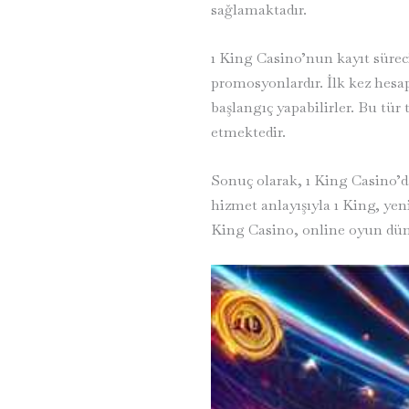
sağlamaktadır.
1 King Casino’nun kayıt sürec
promosyonlardır. İlk kez hesa
başlangıç yapabilirler. Bu tür 
etmektedir.
Sonuç olarak, 1 King Casino’d
hizmet anlayışıyla 1 King, yeni
King Casino, online oyun dün