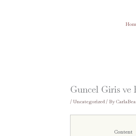
Skip
to
content
Hom
Guncel Giris ve 
/
Uncategorized
/ By
CarlaBea
Content