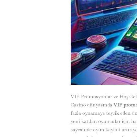
VIP Promosyonlar ve Hoş Ge
Casino dünyasında
VIP promo
fazla oynamaya teşvik eden ön
yeni katılan oyuncular için ha
sayesinde oyun keyfini artırı