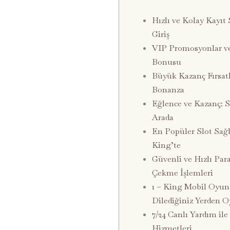
Hızlı ve Kolay Kayıt 
Giriş
VIP Promosyonlar ve
Bonusu
Büyük Kazanç Fırsatl
Bonanza
Eğlence ve Kazanç: S
Arada
En Popüler Slot Sağla
King’te
Güvenli ve Hızlı Par
Çekme İşlemleri
1 – King Mobil Oyun
Dilediğiniz Yerden 
7/24 Canlı Yardım il
Hizmetleri