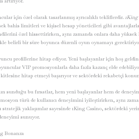
 artırıyor.
cular için özel olarak tasarlanmış ayrıcalıklı tekliflerdir.
1King
 bahis limitleri ve kişisel hesap yöneticileri gibi avantajlarla
ilerini özel hissettirirken, aynı zamanda onlara daha yüksek 
kle belirli bir süre boyunca düzenli oyun oynamayı gerektiriyo
uncu profillerine hitap ediyor. Yeni başlayanlar için hoş geldin
yuncular VIP promosyonlarla daha fazla kazanç elde edebiliyo
 kitlesine hitap etmeyi başarıyor ve sektördeki rekabetçi kon
un sunduğu bu fırsatlar, hem yeni başlayanlar hem de deneyi
promosyon türü de kullanıcı deneyimini iyileştirirken, aynı za
Bu stratejik yaklaşımlar sayesinde 1King Casino, sektördeki yeri
 deneyimi sunuyor.
ing Bonanza