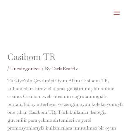
Skip
MA
to
content
ME
Casibom TR
/
Uncategorized
/ By
CarlaBeatriz
Türkiye’nin Çevrimiçi Oyun Alanı Casibom TR,
kullanıcılara bireysel olarak geliştirilmiş bir online
casino. Casibom web sitesinin doğrulanmış site
portalı, kolay interfeysi ve zengin oyun koleksiyonuyla
öne çıkar. Casibom TR, Türk kullanıcı desteği,
güvenilir para çekme sistemleri ve yerel
promosyonlarıyla kullanıcılara unutulmaz bir oyun