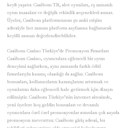
keyfi yaşatır. Casibom TR, slot oyunları, eş zamanlı
oyun masaları ve değişik etkinlik seçenekleri sunar.
Üyeler, Casibom platformunun şu anki erişim
adresiyle her zaman platform sayfasına bağlanarak
keyifli zaman değerlendirebilirler.
Casibom Casino Türkiye’de Promosyon Fırsatları
Casibom Casino, oyunculara eğlenceli bir oyun
deneyimi sağlarken, aynı zamanda farklı ödül
fırsatlarıyla kazanç olasılığı da sağlar. Casibom
bonusları, kullanıcıların kazançlarını artırmak ve
oyunlarını daha eğlenceli hale getirmek için dizayn
edilmiştir. Casibom Türkiye’nin internet sitesinde,
yeni üyelere hoş geldin bonusları ve devamlı
oyunculara özel özel promosyonlar sunulan çok sayıda
promosyon mevcuttur. Casibom giriş adresi, bu
teklifleri zahmetsizce elde etmenizi kolaylaştırır.